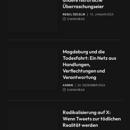
Überraschungseier
RESUL ÖZCELIK
10. JANUAR 2025
3 MINS READ
Magdeburg und die
Todesfahrt: Ein Netz aus
Handlungen,
Verflechtungen und
Verantwortung
ADMIN
22. DEZEMBER 2024
3 MINS READ
Radikalisierung auf X:
Wenn Tweets zur tödlichen
Realität werden