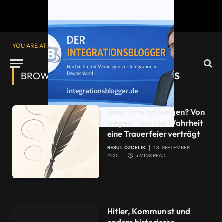
YOU ARE AT:
Startseite
»
Rechtsextremismus
BROWSING:
RECHTSEXTREMISMUS
Über Tote schweigen? Von
wegen – wie viel Wahrheit
eine Trauerfeier verträgt
RESUL ÖZCELIK
13. SEPTEMBER
2025
5 MINS READ
Hitler, Kommunist und
andere historische