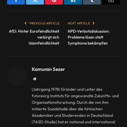
Facebook
Twitter
Pinterest
LinkedIn
Tumblr
Email
PREVIOUS ARTICLE
NEXT ARTICLE
AfD: Hinter Eurofeindlichkeit
NPD-Verbotsdiskussion:
verbirgt sich
Probleme lösen statt
Islamfeindlichkeit
Symptome bekämpfen
Kamuran Sezer
Website
(Jahrgang 1978) Gründer und Leiter des
futureorg Instituts für angewandte Zukunfts- und
Organisationsforschung. Durch die von ihm
initiierte Sozialstudie über die türkischen
Akademiker und Studierenden in Deutschland
(TASD-Studie) hat er national und international