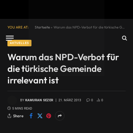
YOU ARE AT:
Startseite
»
Warum das NPD-Verbot für die türkische Gemeinde irrelevant ist
AKTUELLES
Warum das NPD-Verbot für
die türkische Gemeinde
irrelevant ist
BY
KAMURAN SEZER
21. MÄRZ 2013
0
0
5 MINS READ
Share