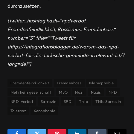
durchzusetzen.
[twitter_hashtag hash=“npdverbot,
Fremdenfeindlichkeit, Rassismus, Fremdenhass“
number=“3″ title=““Tweets für
{https://integrationsblogger.de/warum-das-npd-
verbot-fur-die-turkische-gemeinde-irrelevant-ist/?
lang=de}“]
Fremdenfeindlichkeit
Fremdenhass
Islamophobie
Mehrheitsgesellschaft
MSO
Nazi
Nazis
NPD
NPD-Verbot
Sarrazin
SPD
Thilo
Thilo Sarrazin
Toleranz
Xenophobie