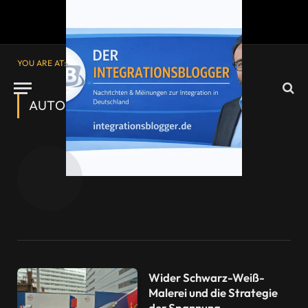
YOU ARE AT:
Startseite
»
Archive für Doğan Güneş
AUTOR:
DOĞAN GÜNEŞ
Doğan Güneş
Wider Schwarz-Weiß-
Malerei und die Strategie
der Spannung