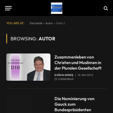
YOU ARE AT:
Startseite
»
Autor
»
Seite 2
BROWSING:
AUTOR
Zusammenleben von
Christen und Muslimen in
der Pluralen Gesellschaft
DOĞAN GÜNEŞ
18. MAI 2012
3 MINS READ
Die Nominierung von
Gauck zum
Bundespräsidenten