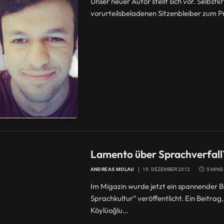
Unser neuer Autor stellt sich vor. Selbst
vorurteilsbeladenen Sitzenbleiber zum 
Lamento über Sprachverfall?
ANDREAS MOLAU
19. DEZEMBER 2012
5 MINS
Im Migazin wurde jetzt ein spannender 
Sprachkultur“ veröffentlicht. Ein Beitra
Köylüoğlu…