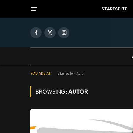
STARTSEITE
Facebook
X
Instagram
(Twitter)
YOU ARE AT:
Startseite
»
Autor
BROWSING:
AUTOR