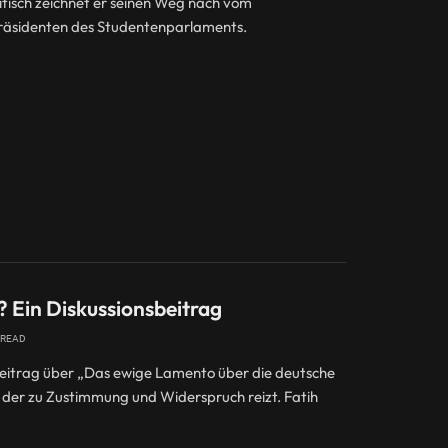
kritisch zeichnet er seinen Weg nach vom
Präsidenten des Studentenparlaments.
 Ein Diskussionsbeitrag
 READ
Beitrag über „Das ewige Lamento über die deutsche
g, der zu Zustimmung und Widerspruch reizt. Fatih