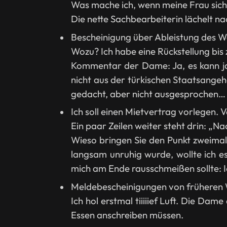
Was mache ich, wenn meine Frau sich 
Die nette Sachbearbeiterin lächelt n
Bescheinigung über Ableistung des We
Wozu? Ich habe eine Rückstellung bis
Kommentar der Dame: Ja, es kann ja
nicht aus der türkischen Staatsangehö
gedacht, aber nicht ausgesprochen… 
Ich soll einen Mietvertrag vorlegen. 
Ein paar Zeilen weiter steht drin: „
Wieso bringen Sie den Punkt zweimal?
langsam unruhig wurde, wollte ich es
mich am Ende rausschmeißen sollte: Ic
Meldebescheinigungen von früheren 
Ich hol erstmal tiiiiief Luft. Die Dam
Essen anschreiben müssen.