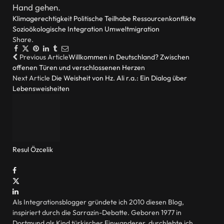
Hand gehen.
Klimagerechtigkeit
Politische Teilhabe
Ressourcenkonflikte
Sozioökologische Integration
Umweltmigration
Share.
Facebook
Twitter
Pinterest
LinkedIn
Tumblr
Email
Previous Article
Willkommen in Deutschland? Zwischen
offenen Türen und verschlossenen Herzen
Next Article
Die Weisheit von Hz. Ali r.a.: Ein Dialog über
Lebensweisheiten
Resul Özcelik
Website
Facebook
X
(Twitter)
LinkedIn
Als Integrationsblogger gründete ich 2010 diesen Blog,
inspiriert durch die Sarrazin-Debatte. Geboren 1977 in
Dortmund als Kind türkischer Einwanderer, durchlebte ich