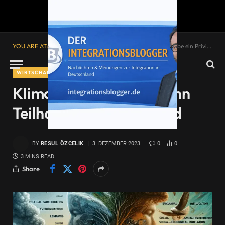
YOU ARE AT:
Startseite
»
Klimagerechtigkeit: Wenn Teilhabe ein Privileg wird
WIRTSCHAFT UND ARBEIT
Klimagerechtigkeit: Wenn
Teilhabe ein Privileg wird
BY
RESUL ÖZCELIK
3. DEZEMBER 2023
0
0
3 MINS READ
Share