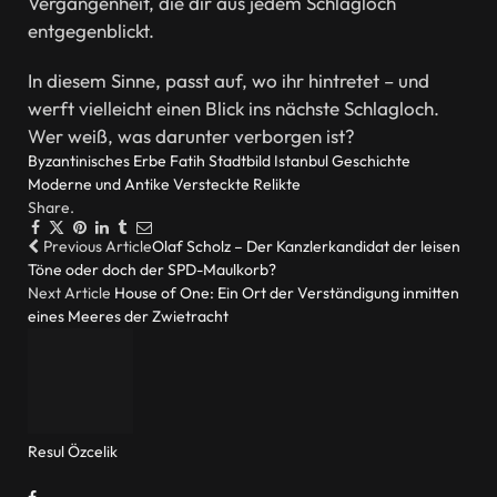
Vergangenheit, die dir aus jedem Schlagloch
entgegenblickt.
In diesem Sinne, passt auf, wo ihr hintretet – und
werft vielleicht einen Blick ins nächste Schlagloch.
Wer weiß, was darunter verborgen ist?
Byzantinisches Erbe
Fatih Stadtbild
Istanbul Geschichte
Moderne und Antike
Versteckte Relikte
Share.
Facebook
Twitter
Pinterest
LinkedIn
Tumblr
Email
Previous Article
Olaf Scholz – Der Kanzlerkandidat der leisen
Töne oder doch der SPD-Maulkorb?
Next Article
House of One: Ein Ort der Verständigung inmitten
eines Meeres der Zwietracht
Resul Özcelik
Website