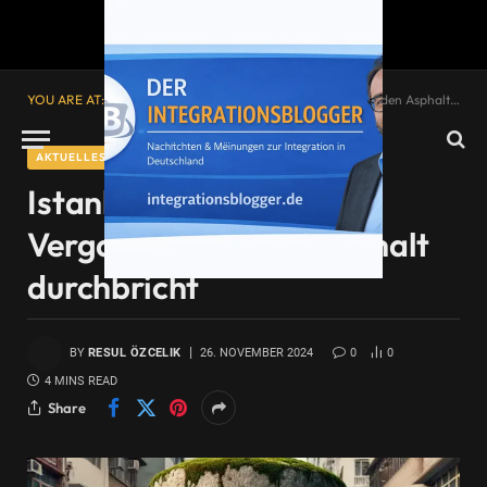
YOU ARE AT:
Startseite
»
Istanbul: Wo die Vergangenheit den Asphalt durchbricht
AKTUELLES
Istanbul: Wo die
Vergangenheit den Asphalt
durchbricht
BY
RESUL ÖZCELIK
26. NOVEMBER 2024
0
0
4 MINS READ
Share