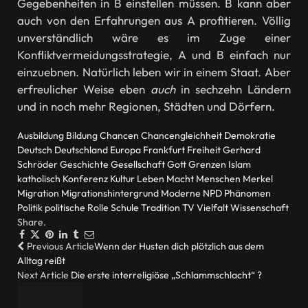
Gegebenheiten in B einstellen müssen. B kann aber
auch von den Erfahrungen aus A profitieren. Völlig
unverständlich wäre es im Zuge einer
Konfliktvermeidungsstrategie, A und B einfach nur
einzuebnen. Natürlich leben wir in einem Staat. Aber
erfreulicher Weise eben
auch
in sechzehn Ländern
und in noch mehr Regionen, Städten und Dörfern.
Ausbildung
Bildung
Chancen
Chancengleichheit
Demokratie
Deutsch
Deutschland
Europa
Frankfurt
Freiheit
Gerhard
Schröder
Geschichte
Gesellschaft
Gott
Grenzen
Islam
katholisch
Konferenz
Kultur
Leben
Macht
Menschen
Merkel
Migration
Migrationshintergrund
Moderne
NPD
Phänomen
Politik
politische
Rolle
Schule
Tradition
TV
Vielfalt
Wissenschaft
Share.
Facebook
Twitter
Pinterest
LinkedIn
Tumblr
Email
Previous Article
Wenn der Husten dich plötzlich aus dem
Alltag reißt
Next Article
Die erste interreligiöse „Schlammschlacht“ ?