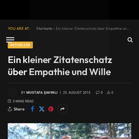
YOU ARE AT:
Startseite
»
Ein kleiner Zitatenschatz über Empathie und Wille
AKTUELLES
Ein kleiner Zitatenschatz
über Empathie und Wille
BY
MUSTAFA ŞAHINLI
25. AUGUST 2013
0
0
3 MINS READ
Share