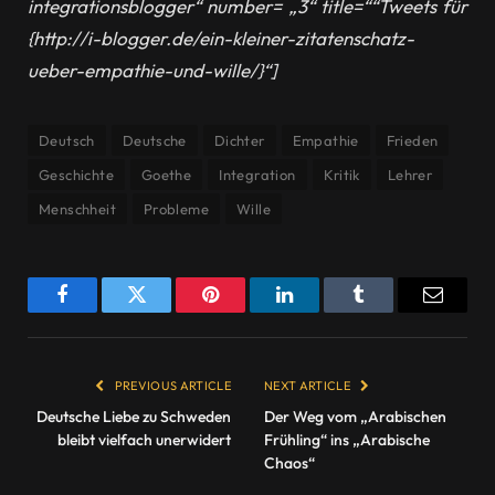
integrationsblogger“ number= „3“ title=““Tweets für
{http://i-blogger.de/ein-kleiner-zitatenschatz-
ueber-empathie-und-wille/}“]
Deutsch
Deutsche
Dichter
Empathie
Frieden
Geschichte
Goethe
Integration
Kritik
Lehrer
Menschheit
Probleme
Wille
Facebook
Twitter
Pinterest
LinkedIn
Tumblr
Email
PREVIOUS ARTICLE
NEXT ARTICLE
Deutsche Liebe zu Schweden
Der Weg vom „Arabischen
bleibt vielfach unerwidert
Frühling“ ins „Arabische
Chaos“