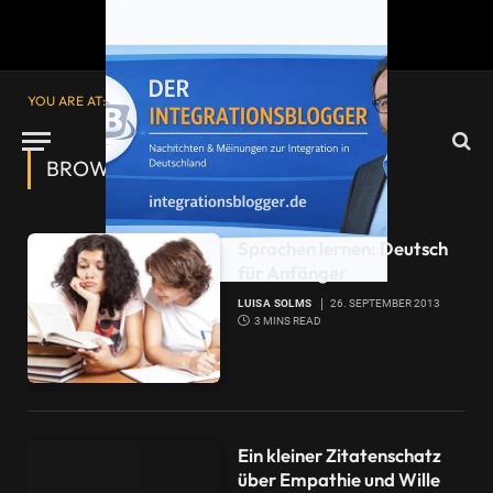
YOU ARE AT:
Startseite
»
Goethe
BROWSING:
GOETHE
Sprachen lernen: Deutsch
für Anfänger
LUISA SOLMS
26. SEPTEMBER 2013
3 MINS READ
Ein kleiner Zitatenschatz
über Empathie und Wille