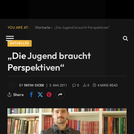
YOU ARE AT:
Startseite
»
„Die Jugend braucht Perspektiven“
AKTUELLES
„Die Jugend braucht
Perspektiven“
BY
FATIH CICEK
3. MAI 2011
0
0
4 MINS READ
Share