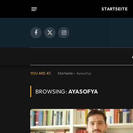
STARTSEITE
Facebook
X
Instagram
(Twitter)
YOU ARE AT:
Startseite
»
Ayasofya
BROWSING:
AYASOFYA