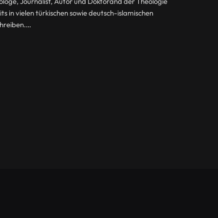
iologe, Journalist, Autor und Doktorand der Theologie
ts in vielen türkischen sowie deutsch-islamischen
chreiben.…