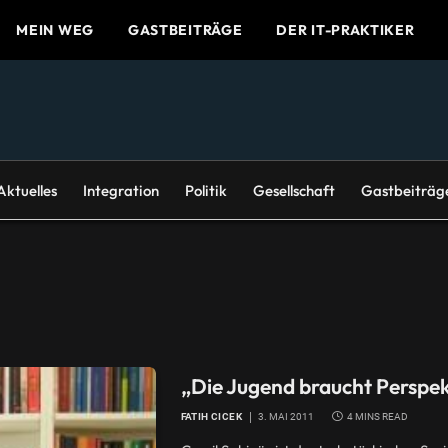
MEIN WEG
GASTBEITRÄGE
DER IT-PRAKTIKER
Aktuelles
Integration
Politik
Gesellschaft
Gastbeiträg
„Die Jugend braucht Perspek
FATIH CICEK
3. MAI 2011
4 MINS READ