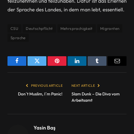
teilzunehmen und teilzuhaben. Dafür ist das Erlernen
der Sprache des Landes, in dem man lebt, essentiell.
CSU
Deutschpflicht
Mehrsprachigkeit
Migranten
Sprache
Facebook
Twitter
Pinterest
LinkedIn
Tumblr
Email
PREVIOUS ARTICLE
NEXT ARTICLE
Don´t Muslim, I´m Panic!
Slam Dunk – Die Diva vom
Arbeitsamt
Yasin Baş