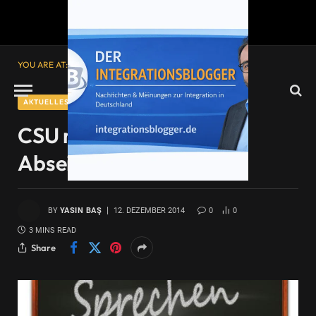
YOU ARE AT:
Startseite
»
CSU manövriert sich ins Abseits
AKTUELLES
CSU manövriert sich ins
Abseits
BY
YASIN BAŞ
12. DEZEMBER 2014
0
0
3 MINS READ
Share