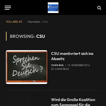
YOU ARE AT:
Startseite
»
CSU
BROWSING:
CSU
CSU manövriert sich ins
Abseits
YASIN BAŞ
12. DEZEMBER 2014
3 MINS READ
Wird die Große Koalition
zum Sargnagel für die