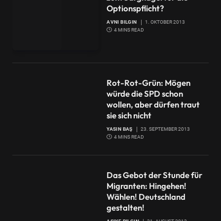
Optionspflicht?
AVNI BILGIN
1. OKTOBER 2013
4 MINS READ
Rot-Rot-Grün: Mögen
würde die SPD schon
wollen, aber dürfen traut
sie sich nicht
YASIN BAŞ
23. SEPTEMBER 2013
4 MINS READ
Das Gebot der Stunde für
Migranten: Hingehen!
Wählen! Deutschland
gestalten!