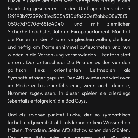
Lucke bis dato am Start war. Knapp am Einzug in den
Bundestag gescheitert, in den Umfragen teils über 5
{29198b972399c81ed5054510dfa220ef2abbd08e78f3
050c7d7070df681d4040} und mit ziemlicher
Sicherheit nächstes Jahr im Europaparlament. Man hat
die Partei mit den Piraten vergleichen wollen, die kurz
und heftig am Parteienhimmel aufleuchteten und nun
wieder in die Versenkung verschwinden – kentern statt
entern. Der Unterschied: Die Piraten wurden von den
politisch links orientierten Leitmedien als
Sympathieträger gepusht. Der AfD wurde und wird zwar
im Medienzirkus ebenfalls eine, wenn auch kleinere,
Nummer zugewiesen. In dieser spielen sie allerdings
(ebenfalls erfolgreich) die Bad Guys.
Und als solcher punktet Lucke, der so sympathisch
lächelt und juvenil strahlt, als könne er kein Wässerchen
trüben. Trotzdem: Seine AfD sitzt zwischen den Stühlen.
Von ganz links wird sie gehasst, weil für den