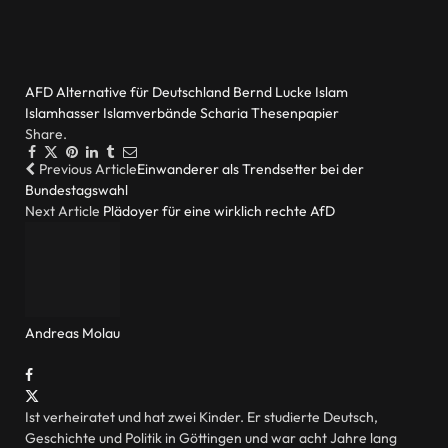
AFD
Alternative für Deutschland
Bernd Lucke
Islam
Islamhasser
Islamverbände
Scharia
Thesenpapier
Share.
Facebook
Twitter
Pinterest
LinkedIn
Tumblr
Email
Previous Article
Einwanderer als Trendsetter bei der
Bundestagswahl
Next Article
Plädoyer für eine wirklich rechte AfD
Andreas Molau
Website
Facebook
X
(Twitter)
Ist verheiratet und hat zwei Kinder. Er studierte Deutsch,
Geschichte und Politik in Göttingen und war acht Jahre lang