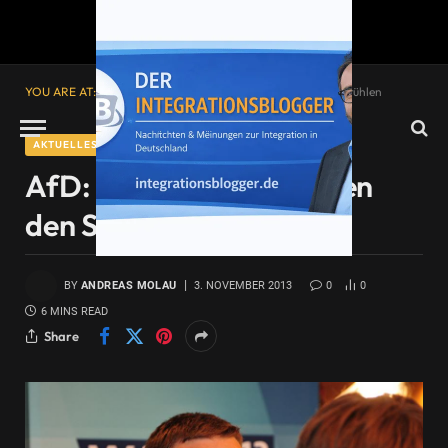
YOU ARE AT:
Startseite
»
AfD: Eine Partei zwischen den Stühlen
AKTUELLES
AfD: Eine Partei zwischen
den Stühlen
BY
ANDREAS MOLAU
3. NOVEMBER 2013
0
0
6 MINS READ
Share