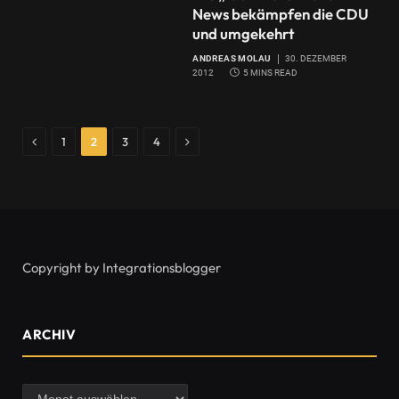
News bekämpfen die CDU
und umgekehrt
ANDREAS MOLAU
30. DEZEMBER
2012
5 MINS READ
Previous
Next
1
2
3
4
Copyright by Integrationsblogger
ARCHIV
Archiv