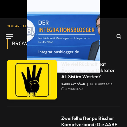
YOU ARE AT:
Startseite
»
Volk
»
Seite 2
BROWSING:
VOLK
Wie viel Rückhalt hat
Ägyptens neuer Diktator
Al-Sisi im Westen?
SADIK AKDOĞAN
18. AUGUST 2013
8 MINS READ
Zweifelhafter politischer
Kampfverband: Die AABF