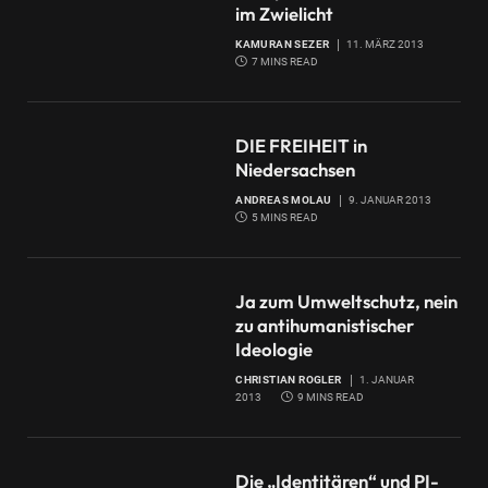
im Zwielicht
KAMURAN SEZER
11. MÄRZ 2013
7 MINS READ
DIE FREIHEIT in
Niedersachsen
ANDREAS MOLAU
9. JANUAR 2013
5 MINS READ
Ja zum Umweltschutz, nein
zu antihumanistischer
Ideologie
CHRISTIAN ROGLER
1. JANUAR
2013
9 MINS READ
Die „Identitären“ und PI-