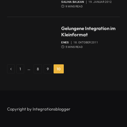
SALIHA BALKAN
19. JANUAR 2012
9 MINS READ
Gelungene Integration im
Kleinformat
ENES
18. OKTOBER 2011
5 MINS READ
Previous
…
1
8
9
10
Copyright by Integrationsblogger