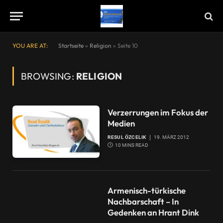
YOU ARE AT:
Startseite
»
Religion
»
Seite 10
BROWSING:
RELIGION
Verzerrungen im Fokus der
Medien
RESUL ÖZCELIK
19. MÄRZ 2012
10 MINS READ
Armenisch-türkische
Nachbarschaft – In
Gedenken an Hrant Dink