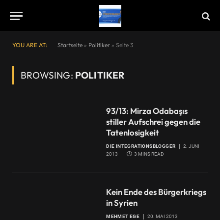
YOU ARE AT:
Startseite
»
Politiker
»
Seite 3
BROWSING:
POLITIKER
93/13: Mirza Odabaşıs
stiller Aufschrei gegen die
Tatenlosigkeit
DIE INTEGRATIONSBLOGGER
2. JUNI
2013
3 MINS READ
Kein Ende des Bürgerkriegs
in Syrien
MEHMET EGE
20. MAI 2013