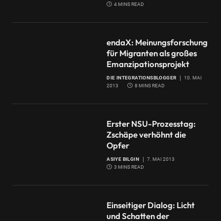
4 MINS READ
endaX: Meinungsforschung
für Migranten als großes
Emanzipationsprojekt
DIE INTEGRATIONSBLOGGER
10. MAI
2013
8 MINS READ
Erster NSU-Prozesstag:
Zschäpe verhöhnt die
Opfer
ASIYE BILGIN
7. MAI 2013
3 MINS READ
Einseitiger Dialog: Licht
und Schatten der