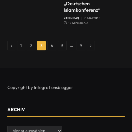
„Deutschen
Islamkonferenz“
YASIN BAŞ
7. MAI 2013
10 MINS READ
Previous
Next
…
1
2
3
4
5
9
Copyright by Integrationsblogger
ARCHIV
Archiv