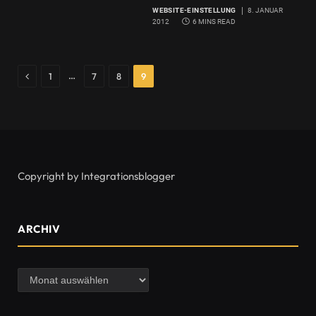
WEBSITE-EINSTELLUNG
8. JANUAR
2012
6 MINS READ
Previous
…
1
7
8
9
Copyright by Integrationsblogger
ARCHIV
Archiv