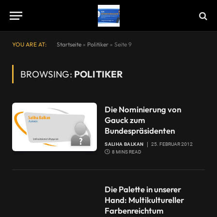
YOU ARE AT:
Startseite
»
Politiker
»
Seite 9
BROWSING:
POLITIKER
Die Nominierung von
Gauck zum
Bundespräsidenten
SALIHA BALKAN
25. FEBRUAR 2012
8 MINS READ
Die Palette in unserer
Hand: Multikultureller
Farbenreichtum