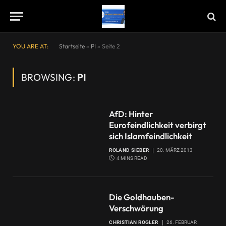
YOU ARE AT:
Startseite
»
PI
»
Seite 2
BROWSING:
PI
AfD: Hinter
Eurofeindlichkeit verbirgt
sich Islamfeindlichkeit
ROLAND SIEBER
20. MÄRZ 2013
4 MINS READ
Die Goldhauben-
Verschwörung
CHRISTIAN ROGLER
26. FEBRUAR