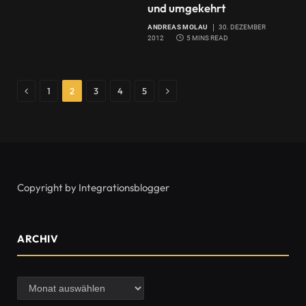
und umgekehrt
ANDREAS MOLAU
30. DEZEMBER
2012
5 MINS READ
Previous
Next
1
2
3
4
5
Copyright by Integrationsblogger
ARCHIV
Archiv