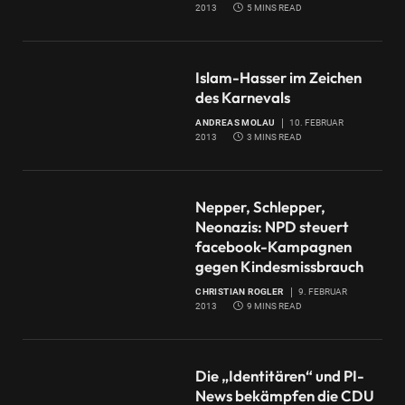
2013
5 MINS READ
Islam-Hasser im Zeichen
des Karnevals
ANDREAS MOLAU
10. FEBRUAR
2013
3 MINS READ
Nepper, Schlepper,
Neonazis: NPD steuert
facebook-Kampagnen
gegen Kindesmissbrauch
CHRISTIAN ROGLER
9. FEBRUAR
2013
9 MINS READ
Die „Identitären“ und PI-
News bekämpfen die CDU