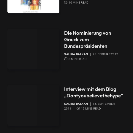
10 MINS READ
Die Nominierung von
Gauck zum
Bundespräsidenten
SALIHA BALKAN
25. FEBRUAR 2012
8 MINS READ
Interview mit dem Blog
„Dontyoubelievethehype“
SALIHA BALKAN
15. SEPTEMBER
2011
19 MINS READ