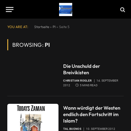
YOU ARE AT:
Startseite
»
PI
»
Seite 5
BROWSING:
PI
Die Unschuld der
Breivikisten
CHRISTIAN ROGLER
14. SEPTEMBER
2012
5 MINS READ
Wann würdigt der Westen
endlich den Fortschritt im
Islam?
TAL BUENOS
10. SEPTEMBER 2012