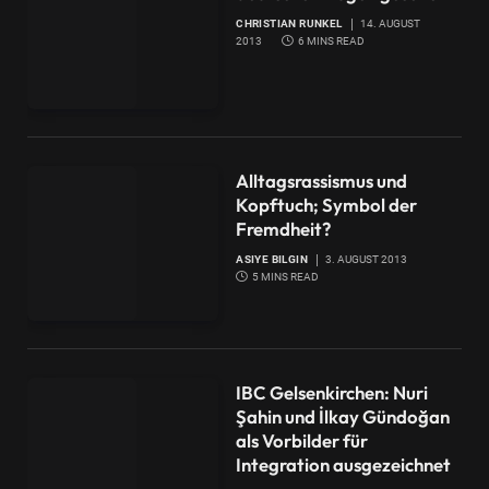
CHRISTIAN RUNKEL
14. AUGUST
2013
6 MINS READ
Alltagsrassismus und
Kopftuch; Symbol der
Fremdheit?
ASIYE BILGIN
3. AUGUST 2013
5 MINS READ
IBC Gelsenkirchen: Nuri
Şahin und İlkay Gündoğan
als Vorbilder für
Integration ausgezeichnet