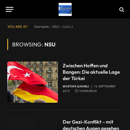
YOU ARE AT:
Startseite
»
NSU
»
Seite 2
BROWSING:
NSU
Zwischen Hoffen und
Bangen: Die aktuelle Lage
der Türkei
MUSTAFA ŞAHINLI
13. SEPTEMBER
2013
5 MINS READ
Der Gezi-Konflikt – mit
deutschen Augen gesehen