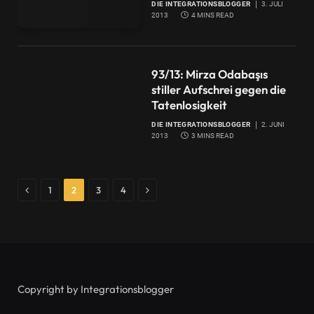
DIE INTEGRATIONSBLOGGER
3. JULI
2013
4 MINS READ
93/13: Mirza Odabaşıs
stiller Aufschrei gegen die
Tatenlosigkeit
DIE INTEGRATIONSBLOGGER
2. JUNI
2013
3 MINS READ
Previous
Next
1
2
3
4
Copyright by Integrationsblogger