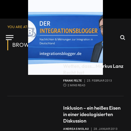
YOU ARE AT:
Startseite
»
Nachrichten
»
Seite 2
BROWSING:
NACHRICHTEN
Wetten, dass…Markus Lanz
Recht hat
FRANK FELTE
25. FEBRUAR 2013
2 MINS READ
Inklusion – ein heißes Eisen
in einer ideologisierten
Diskussion
ANDREAS MOLAU
28. JANUAR 2013