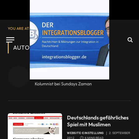
YOU ARE AT:
Startseite
»
Archive für Website-Einstellung
AUTOR:
WEBSITE-EINSTELLUNG
Website-Einstellung
Kolumnist bei Sundays Zaman
Deutschlands gefährliches
Spiel mit Muslimen
WEBSITE-EINSTELLUNG
2. SEPTEMBER
2012
6 MINS READ