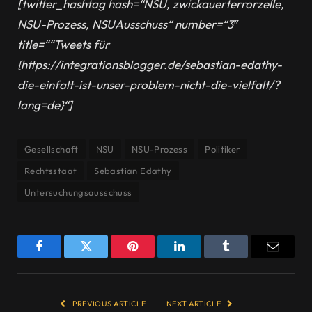
[twitter_hashtag hash=“NSU, zwickauerterrorzelle,
NSU-Prozess, NSUAusschuss“ number=“3″
title=““Tweets für
{https://integrationsblogger.de/sebastian-edathy-
die-einfalt-ist-unser-problem-nicht-die-vielfalt/?
lang=de}“]
Gesellschaft
NSU
NSU-Prozess
Politiker
Rechtsstaat
Sebastian Edathy
Untersuchungsausschuss
Facebook
Twitter
Pinterest
LinkedIn
Tumblr
Email
PREVIOUS ARTICLE
NEXT ARTICLE