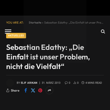
YOU ARE AT:
Startseite
»
Sebastian Edathy: „Die Einfalt ist unser Problem, nicht die Vielfalt“
AKTUELLES
Sebastian Edathy: „Die
Einfalt ist unser Problem,
nicht die Vielfalt“
BY
ELIF ARIKAN
31. MÄRZ 2013
0
0
4 MINS READ
Share