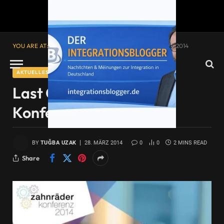
YOU ARE AT:
Startseite
»
Last Call: Zahnräder Konferenz 2014
AKTUELLES
Last Call: Zahnräder
Konferenz 2014
BY
TUĞBA UZAK
28. MÄRZ 2014
0
0
2 MINS READ
Share