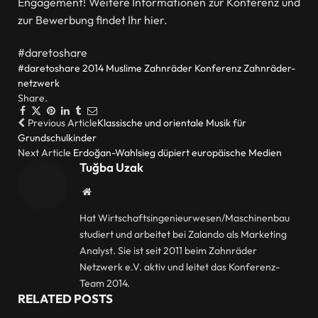
Engagement! Weitere Informationen zur Konferenz und
zur Bewerbung findet Ihr hier.
#daretoshare
#daretoshare
2014
Muslime
Zahnräder Konferenz
Zahnräder-
netzwerk
Share.
Facebook
Twitter
Pinterest
LinkedIn
Tumblr
Email
Previous Article
Klassische und orientale Musik für
Grundschulkinder
Next Article
Erdoğan-Wahlsieg düpiert europäische Medien
Tuğba Uzak
Website
Hat Wirtschaftsingenieurwesen/Maschinenbau
studiert und arbeitet bei Zalando als Marketing
Analyst. Sie ist seit 2011 beim Zahnräder
Netzwerk e.V. aktiv und leitet das Konferenz-
Team 2014.
RELATED
POSTS