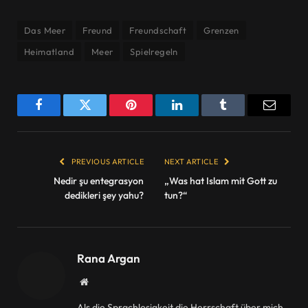
Das Meer
Freund
Freundschaft
Grenzen
Heimatland
Meer
Spielregeln
Facebook
Twitter
Pinterest
LinkedIn
Tumblr
Email
PREVIOUS ARTICLE
NEXT ARTICLE
Nedir şu entegrasyon
„Was hat Islam mit Gott zu
dedikleri şey yahu?
tun?“
Rana Argan
Website
Als die Sprachlosigkeit die Herrschaft über mich