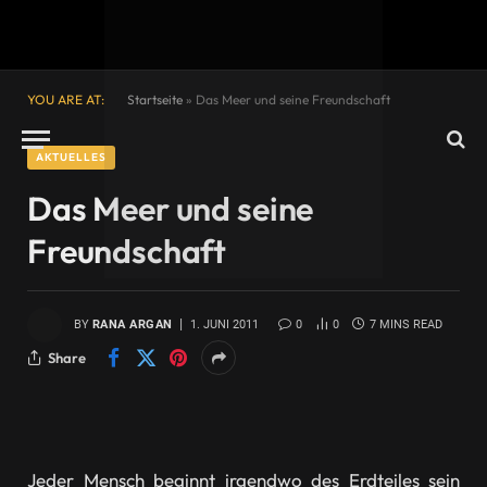
YOU ARE AT:
Startseite
»
Das Meer und seine Freundschaft
AKTUELLES
Das Meer und seine
Freundschaft
BY
RANA ARGAN
1. JUNI 2011
0
0
7 MINS READ
Share
Jeder Mensch beginnt irgendwo des Erdteiles sein