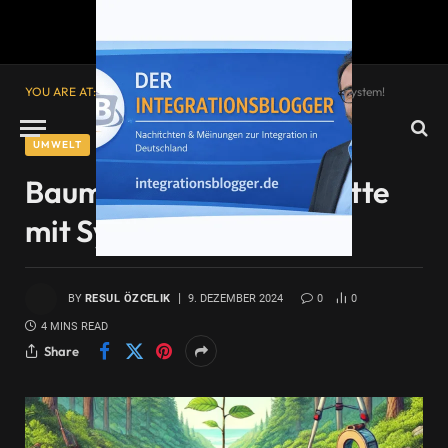
YOU ARE AT:
Startseite
»
Baum pflanzen? Aber bitte mit System!
UMWELT
Baum pflanzen? Aber bitte
mit System!
BY
RESUL ÖZCELIK
9. DEZEMBER 2024
0
0
4 MINS READ
Share