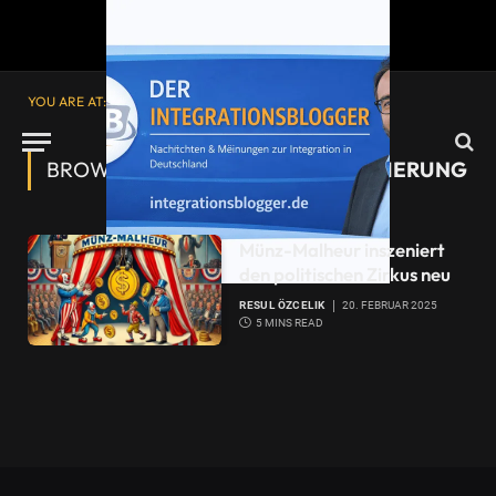
YOU ARE AT:
Startseite
»
Wahlkampffinanzierung
BROWSING:
WAHLKAMPFFINANZIERUNG
Münz-Malheur inszeniert
den politischen Zirkus neu
RESUL ÖZCELIK
20. FEBRUAR 2025
5 MINS READ