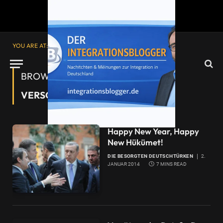
YOU ARE AT:
Startseite
»
Verschwörungstheorien
BROWSING:
VERSCHWÖRUNGSTHEORIEN
Happy New Year, Happy
New Hükümet!
DIE BESORGTEN DEUTSCHTÜRKEN
2.
JANUAR 2014
7 MINS READ