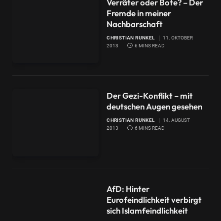
Verräter oder Bote? – Der
Fremde in meiner
Nachbarschaft
CHRISTIAN RUNKEL
11. OKTOBER
2013
6 MINS READ
Der Gezi-Konflikt – mit
deutschen Augen gesehen
CHRISTIAN RUNKEL
14. AUGUST
2013
6 MINS READ
AfD: Hinter
Eurofeindlichkeit verbirgt
sich Islamfeindlichkeit