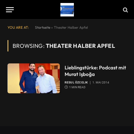
YOU ARE AT:
Startseite
»
Theater Halber Apfel
BROWSING:
THEATER HALBER APFEL
Lieblingstürke: Podcast mit
Murat Işboğa
RESUL ÖZCELIK
1. MAI 2014
1 MIN READ