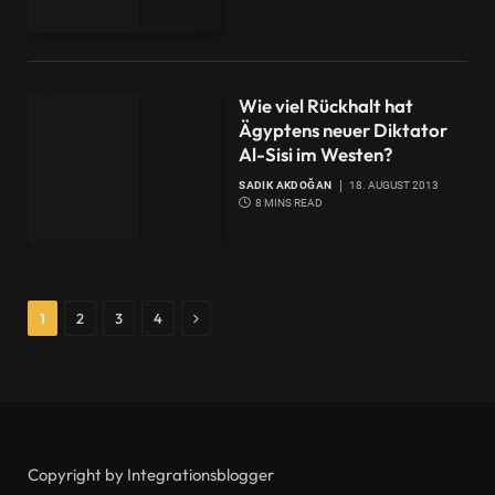
Wie viel Rückhalt hat
Ägyptens neuer Diktator
Al-Sisi im Westen?
SADIK AKDOĞAN
18. AUGUST 2013
8 MINS READ
Next
1
2
3
4
Copyright by Integrationsblogger