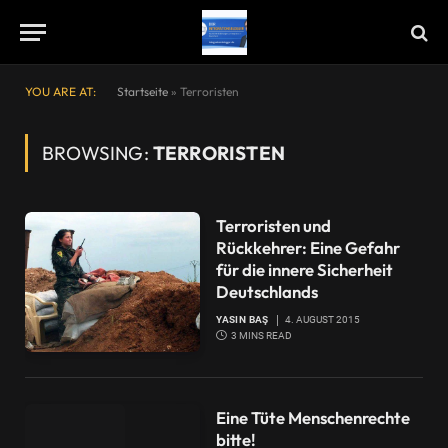
YOU ARE AT:
Startseite
»
Terroristen
BROWSING:
TERRORISTEN
Terroristen und
Rückkehrer: Eine Gefahr
für die innere Sicherheit
Deutschlands
YASIN BAŞ
4. AUGUST 2015
3 MINS READ
Eine Tüte Menschenrechte
bitte!