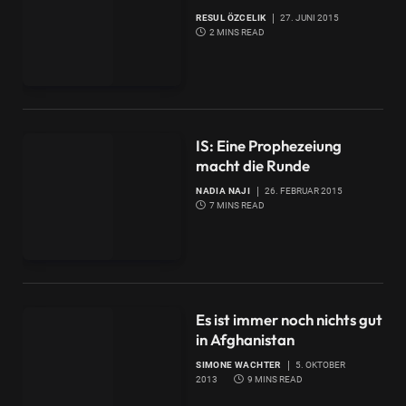
RESUL ÖZCELIK
27. JUNI 2015
2 MINS READ
IS: Eine Prophezeiung
macht die Runde
NADIA NAJI
26. FEBRUAR 2015
7 MINS READ
Es ist immer noch nichts gut
in Afghanistan
SIMONE WACHTER
5. OKTOBER
2013
9 MINS READ