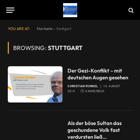
YOU ARE AT:
Startseite
»
Stuttgart
BROWSING:
STUTTGART
Der Gezi-Konflikt – mit
deutschen Augen gesehen
CHRISTIAN RUNKEL
14. AUGUST
2013
6 MINS READ
Als der böse Sultan das
geschundene Volk fast
verdursten ließ…