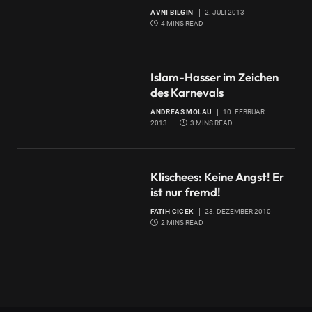
AVNI BILGIN
2. JULI 2013
4 MINS READ
Islam-Hasser im Zeichen
des Karnevals
ANDREAS MOLAU
10. FEBRUAR
2013
3 MINS READ
Klischees: Keine Angst! Er
ist nur fremd!
FATIH CICEK
23. DEZEMBER 2010
2 MINS READ