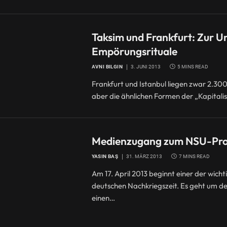
Taksim und Frankfurt: Zur Un
Empörungsrituale
AVNI BILGIN
3. JUNI 2013
5 MINS READ
Frankfurt und Istanbul liegen zwar 2.30
aber die ähnlichen Formen der „Kapitalism
Medienzugang zum NSU-Proz
YASIN BAŞ
31. MÄRZ 2013
7 MINS READ
Am 17. April 2013 beginnt einer der wich
deutschen Nachkriegszeit. Es geht um d
einen…