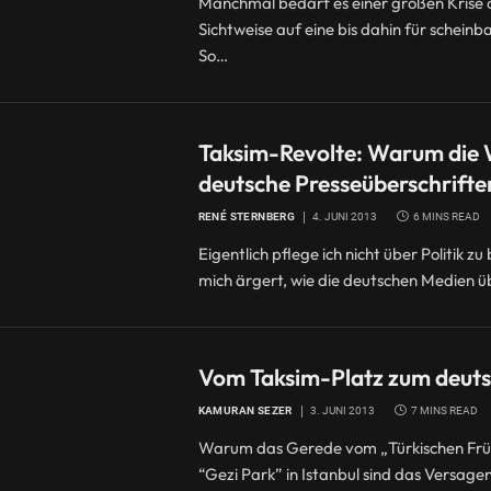
Manchmal bedarf es einer großen Krise 
Sichtweise auf eine bis dahin für schei
So…
Taksim-Revolte: Warum die Wi
deutsche Presseüberschrifte
RENÉ STERNBERG
4. JUNI 2013
6 MINS READ
Eigentlich pflege ich nicht über Politik z
mich ärgert, wie die deutschen Medien üb
Vom Taksim-Platz zum deuts
KAMURAN SEZER
3. JUNI 2013
7 MINS READ
Warum das Gerede vom „Türkischen Frühl
“Gezi Park” in Istanbul sind das Versag