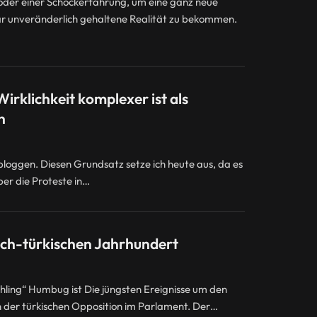
oder einer Schockerfahrung, um eine ganz neue
nbar unveränderlich gehaltene Realität zu bekommen.
rklichkeit komplexer ist als
n
u bloggen. Diesen Grundsatz setze ich heute aus, da es
er die Proteste in…
ch-türkischen Jahrhundert
ing“ Humbug ist Die jüngsten Ereignisse um den
en der türkischen Opposition im Parlament. Der…