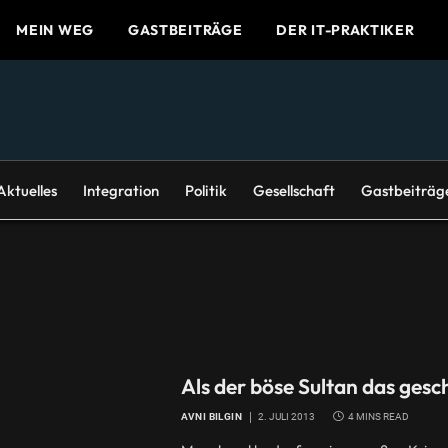
MEIN WEG
GASTBEITRÄGE
DER IT-PRAKTIKER
Aktuelles
Integration
Politik
Gesellschaft
Gastbeiträg
Als der böse Sultan das gesc
AVNI BILGIN
2. JULI 2013
4 MINS READ