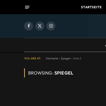
STARTSEITE
Facebook
X
Instagram
(Twitter)
YOU ARE AT:
Startseite
»
Spiegel
»
Seite 2
BROWSING:
SPIEGEL