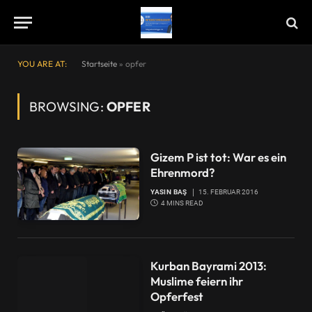
YOU ARE AT:
Startseite
»
opfer
BROWSING:
OPFER
Gizem P ist tot: War es ein
Ehrenmord?
YASIN BAŞ
15. FEBRUAR 2016
4 MINS READ
Kurban Bayrami 2013:
Muslime feiern ihr
Opferfest