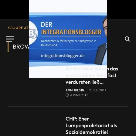
YOU ARE AT:
Startseite
»
Occupygezi
BROWSING:
OCCUPYGEZI
Als der böse Sultan das
geschundene Volk fast
verdursten ließ…
AVNI BILGIN
2. JULI 2013
4 MINS READ
CHP: Eher
Lumpenproletariat als
Sozialdemokratie!