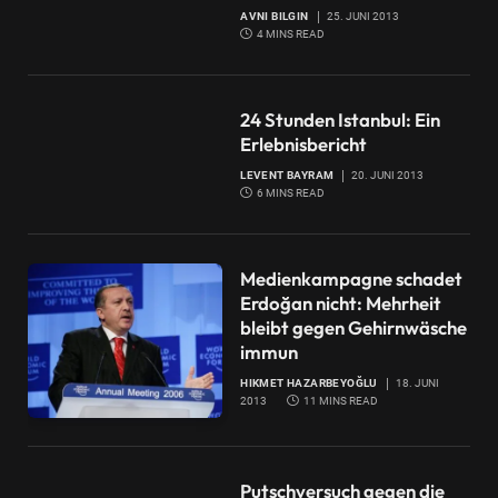
AVNI BILGIN
25. JUNI 2013
4 MINS READ
24 Stunden Istanbul: Ein
Erlebnisbericht
LEVENT BAYRAM
20. JUNI 2013
6 MINS READ
Medienkampagne schadet
Erdoğan nicht: Mehrheit
bleibt gegen Gehirnwäsche
immun
HIKMET HAZARBEYOĞLU
18. JUNI
2013
11 MINS READ
Putschversuch gegen die