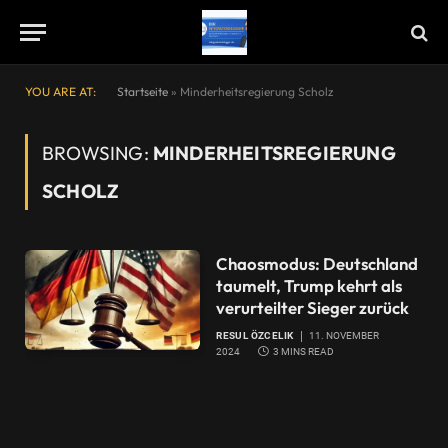
YOU ARE AT:
Startseite
»
Minderheitsregierung Scholz
BROWSING:
MINDERHEITSREGIERUNG
SCHOLZ
Chaosmodus: Deutschland
taumelt, Trump kehrt als
verurteilter Sieger zurück
RESUL ÖZCELIK
11. NOVEMBER
2024
3 MINS READ