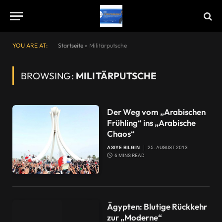
YOU ARE AT:
Startseite
»
Militärputsche
BROWSING:
MILITÄRPUTSCHE
Der Weg vom „Arabischen
Frühling“ ins „Arabische
Chaos“
ASIYE BILGIN
25. AUGUST 2013
6 MINS READ
Ägypten: Blutige Rückkehr
zur „Moderne“