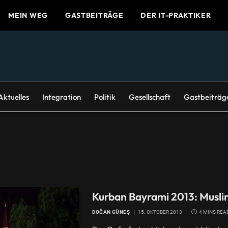
MEIN WEG
GASTBEITRÄGE
DER IT-PRAKTIKER
Aktuelles
Integration
Politik
Gesellschaft
Gastbeiträg
Kurban Bayrami 2013: Muslim
DOĞAN GÜNEŞ
15. OKTOBER 2013
4 MINS REA