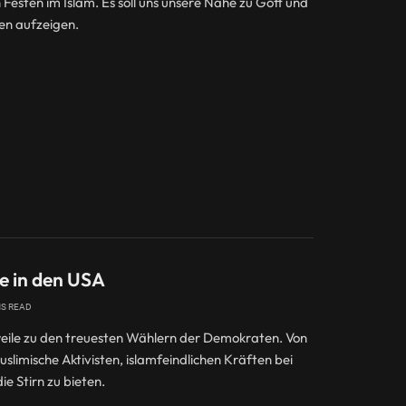
Festen im Islam. Es soll uns unsere Nähe zu Gott und
en aufzeigen.
e in den USA
NS READ
eile zu den treuesten Wählern der Demokraten. Von
slimische Aktivisten, islamfeindlichen Kräften bei
e Stirn zu bieten.