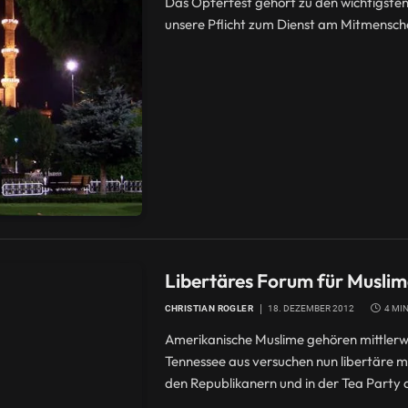
Das Opferfest gehört zu den wichtigsten 
unsere Pflicht zum Dienst am Mitmensch
Libertäres Forum für Muslim
CHRISTIAN ROGLER
18. DEZEMBER 2012
4 MI
Amerikanische Muslime gehören mittlerw
Tennessee aus versuchen nun libertäre mu
den Republikanern und in der Tea Party di