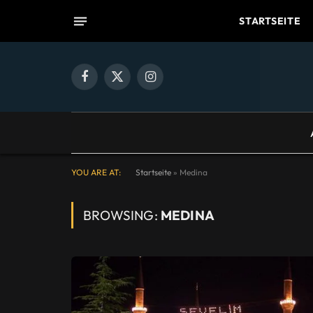
STARTSEITE
Facebook
X
Instagram
(Twitter)
YOU ARE AT:
Startseite
»
Medina
BROWSING:
MEDINA