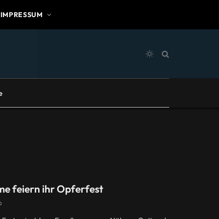
IMPRESSUM
e
e feiern ihr Opferfest
D