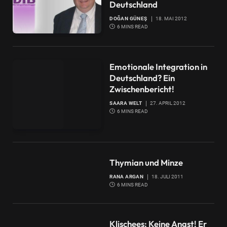
Deutschland
DOĞAN GÜNEŞ
18. MAI 2012
6 MINS READ
Emotionale Integration in
Deutschland? Ein
Zwischenbericht!
SAARA WELT
27. APRIL 2012
6 MINS READ
Thymian und Minze
RANA ARGAN
18. JULI 2011
6 MINS READ
Klischees: Keine Angst! Er