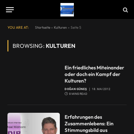
YOU ARE AT:
Startseite
»
Kulturen
»
Seite 5
BROWSING:
KULTUREN
Ein friedliches Miteinander
oder doch ein Kampf der
Kulturen?
DOĞAN GÜNEŞ
18. MAI 2012
8 MINS READ
Erfahrungen des
Zusammenlebens: Ein
Stimmungsbild aus