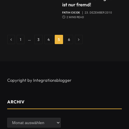
ist nur fremd!
FATIH CICEK
23. DEZEMBER 2010
2 MINS READ
Previous
Next
…
1
3
4
5
6
Copyright by Integrationsblogger
ARCHIV
Archiv