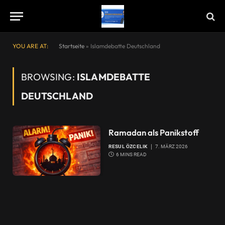
YOU ARE AT:
Startseite
»
Islamdebatte Deutschland
BROWSING:
ISLAMDEBATTE
DEUTSCHLAND
Ramadan als Panikstoff
RESUL ÖZCELIK
7. MÄRZ 2026
6 MINS READ