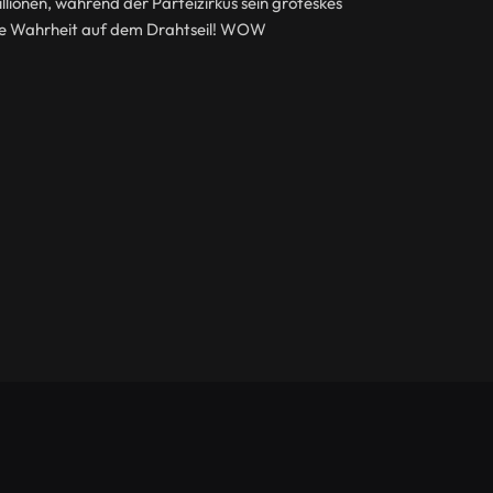
llionen, während der Parteizirkus sein groteskes
die Wahrheit auf dem Drahtseil! WOW