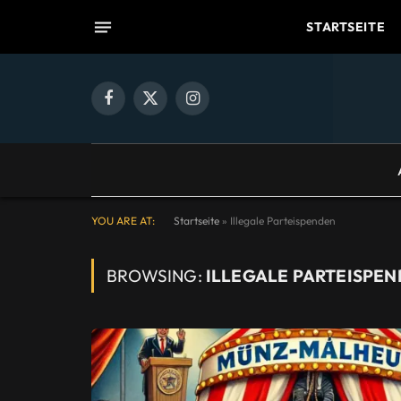
STARTSEITE
Facebook
X
Instagram
(Twitter)
YOU ARE AT:
Startseite
»
Illegale Parteispenden
BROWSING:
ILLEGALE PARTEISPE