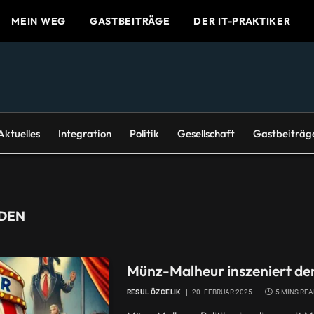
MEIN WEG
GASTBEITRÄGE
DER IT-PRAKTIKER
Aktuelles
Integration
Politik
Gesellschaft
Gastbeiträg
NDEN
Münz-Malheur inszeniert den
RESUL ÖZCELIK
20. FEBRUAR 2025
5 MINS RE