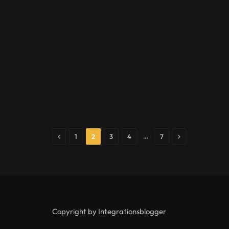
Previous
Next
…
1
2
3
4
7
Copyright by Integrationsblogger