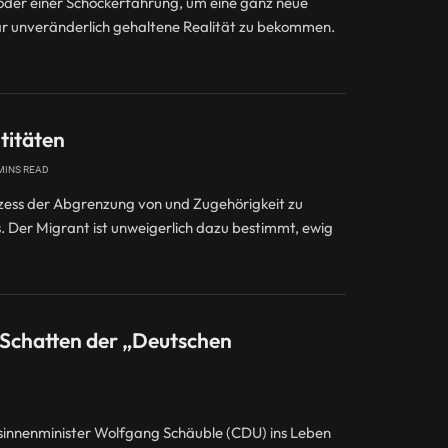
oder einer Schockerfahrung, um eine ganz neue
nbar unveränderlich gehaltene Realität zu bekommen.
titäten
MINS READ
rozess der Abgrenzung von und Zugehörigkeit zu
. Der Migrant ist unweigerlich dazu bestimmt, ewig
d Schatten der „Deutschen
innenminister Wolfgang Schäuble (CDU) ins Leben