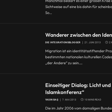
Manchmal bedarf es einer großen Krise 
Sichtweise auf eine bis dahin für schei
So…
Wanderer zwischen den Iden
DIE INTEGRATIONSBLOGGER
21. JUNI 2013
2 
Migration ist ein identitätsstiftender P
bestimmten nationalen kulturellen Codes
„der Andere“ zu sein.…
Einseitiger Dialog: Licht un
Islamkonferenz“
YASIN BAŞ
7. MAI 2013
10 MINS READ
Die im Jahr 2006 vom damaligen Bundes