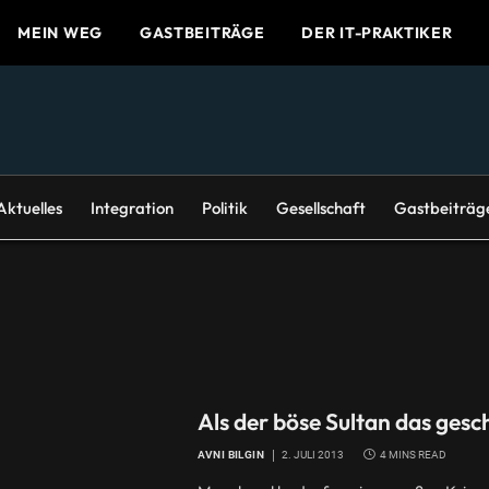
MEIN WEG
GASTBEITRÄGE
DER IT-PRAKTIKER
Aktuelles
Integration
Politik
Gesellschaft
Gastbeiträg
Als der böse Sultan das gesc
AVNI BILGIN
2. JULI 2013
4 MINS READ