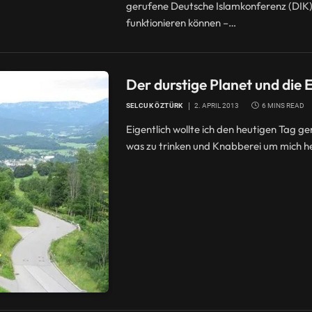
gerufene Deutsche Islamkonferenz (DIK) is
funktionieren können –…
Der durstige Planet und die
SELCUK ÖZTÜRK
2. APRIL 2013
6 MINS READ
Eigentlich wollte ich den heutigen Tag ge
was zu trinken und Knabberei um mich h