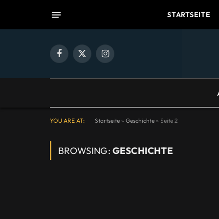
STARTSEITE
Facebook
X
Instagram
(Twitter)
YOU ARE AT:
Startseite
»
Geschichte
»
Seite 2
BROWSING:
GESCHICHTE