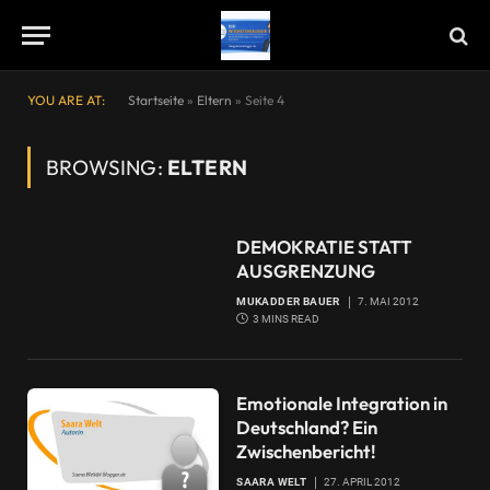
YOU ARE AT:
Startseite
»
Eltern
»
Seite 4
BROWSING:
ELTERN
DEMOKRATIE STATT
AUSGRENZUNG
MUKADDER BAUER
7. MAI 2012
3 MINS READ
Emotionale Integration in
Deutschland? Ein
Zwischenbericht!
SAARA WELT
27. APRIL 2012