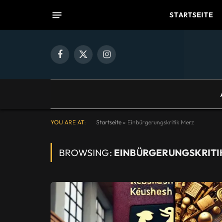
STARTSEITE
Facebook
X
Instagram
(Twitter)
YOU ARE AT:
Startseite
»
Einbürgerungskritik Merz
BROWSING:
EINBÜRGERUNGSKRITI