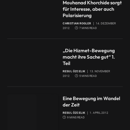
Mouhanad Khorchide sorgt
für Interesse, aber auch
Polarisierung
CHRISTIAN ROGLER
14. DEZEMBER
2012
7 MINS READ
„Die Hizmet-Bewegung
macht ihre Sache gut“ 1.
Teil
RESUL ÖZCELIK
13. NOVEMBER
2012
5 MINS READ
Eine Bewegung im Wandel
der Zeit
RESUL ÖZCELIK
1. APRIL 2012
9 MINS READ