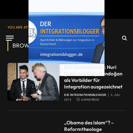
YOU ARE AT:
Startseite
»
Dr.
BROWSING:
DR.
IBC Gelsenkirchen: Nuri
Şahin und İlkay Gündoğan
als Vorbilder für
Integration ausgezeichnet
DIE INTEGRATIONSBLOGGER
3. JULI
2013
4 MINS READ
„Obama des Islam“? –
Reformtheologe