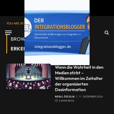
YOU ARE AT:
Startseite
»
Desinformation erkennen
BROWSING:
DESINFORMATION
ERKENNEN
Wenn die Wahrheit in den
Medien stirbt –
Willkommen im Zeitalter
der organisierten
Desinformation
RESUL ÖZCELIK
11. DEZEMBER 2024
4 MINS READ