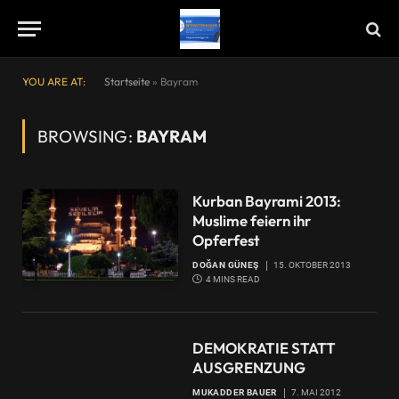
YOU ARE AT:
Startseite
»
Bayram
BROWSING:
BAYRAM
Kurban Bayrami 2013:
Muslime feiern ihr
Opferfest
DOĞAN GÜNEŞ
15. OKTOBER 2013
4 MINS READ
DEMOKRATIE STATT
AUSGRENZUNG
MUKADDER BAUER
7. MAI 2012