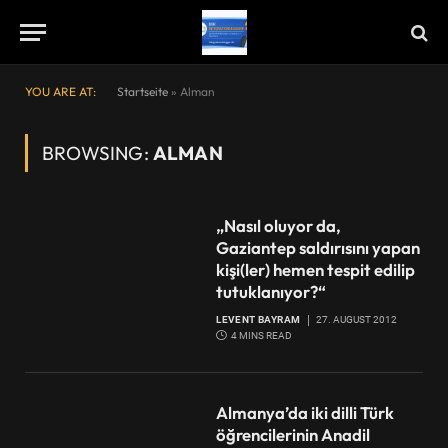
YOU ARE AT:
Startseite
»
Alman
BROWSING:
ALMAN
„Nasıl oluyor da,
Gaziantep saldırısını yapan
kişi(ler) hemen tespit edilip
tutuklanıyor?“
LEVENT BAYRAM
27. AUGUST 2012
4 MINS READ
Almanya’da iki dilli Türk
öğrencilerinin Anadil